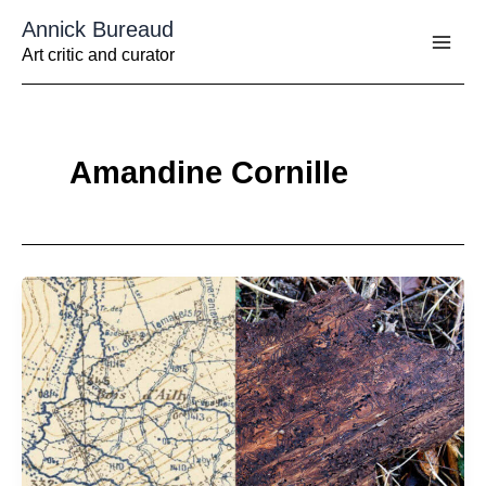
Aller
Annick Bureaud
au
contenu
Art critic and curator
Amandine Cornille