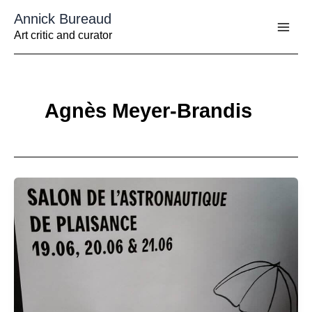
Aller
Annick Bureaud
au
contenu
Art critic and curator
Agnès Meyer-Brandis