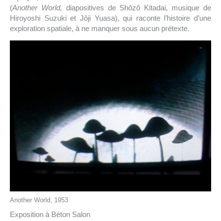
(
Another World,
diapositives de Shôzô Kitadai, musique de
Hiroyoshi Suzuki et Jôji Yuasa), qui raconte l’histoire d’une
exploration spatiale, à ne manquer sous aucun prétexte.
Another World, 1953
Exposition à Béton Salon