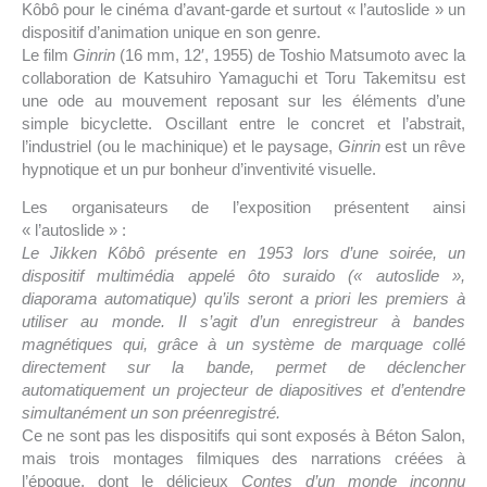
Kôbô pour le cinéma d’avant-garde et surtout « l’autoslide » un
dispositif d’animation unique en son genre.
Le film
Ginrin
(16 mm, 12′, 1955) de Toshio Matsumoto avec la
collaboration de Katsuhiro Yamaguchi et Toru Takemitsu est
une ode au mouvement reposant sur les éléments d’une
simple bicyclette. Oscillant entre le concret et l’abstrait,
l’industriel (ou le machinique) et le paysage,
Ginrin
est un rêve
hypnotique et un pur bonheur d’inventivité visuelle.
Les organisateurs de l’exposition présentent ainsi
« l’autoslide » :
Le Jikken Kôbô présente en 1953 lors d’une soirée, un
dispositif multimédia appelé ôto suraido (« autoslide »,
diaporama automatique) qu’ils seront a priori les premiers à
utiliser au monde. Il s’agit d’un enregistreur à bandes
magnétiques qui, grâce à un système de marquage collé
directement sur la bande, permet de déclencher
automatiquement un projecteur de diapositives et d’entendre
simultanément un son préenregistré.
Ce ne sont pas les dispositifs qui sont exposés à Béton Salon,
mais trois montages filmiques des narrations créées à
l’époque, dont le délicieux
Contes d’un monde inconnu