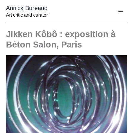
Aller
Annick Bureaud
au
contenu
Art critic and curator
Jikken Kôbô : exposition à
Béton Salon, Paris