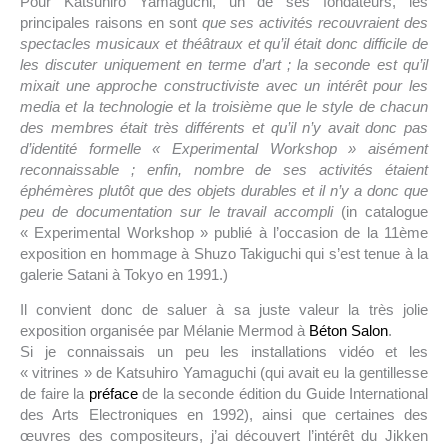
Pour Katsuhiro Yamaguchi, un de ses fondateurs, les
principales raisons en sont
que ses activités recouvraient des
spectacles musicaux et théâtraux et qu’il était donc difficile de
les discuter uniquement en terme d’art ; la seconde est qu’il
mixait une approche constructiviste avec un intérêt pour les
media et la technologie et la troisième que le style de chacun
des membres était très différents et qu’il n’y avait donc pas
d’identité formelle « Experimental Workshop » aisément
reconnaissable ; enfin, nombre de ses activités étaient
éphémères plutôt que des objets durables et il n’y a donc que
peu de documentation sur le travail accompli
(in catalogue
« Experimental Workshop » publié à l’occasion de la 11ème
exposition en hommage à Shuzo Takiguchi qui s’est tenue à la
galerie Satani à Tokyo en 1991.)
Il convient donc de saluer à sa juste valeur la très jolie
exposition organisée par Mélanie Mermod à
Béton Salon
.
Si je connaissais un peu les installations vidéo et les
« vitrines » de Katsuhiro Yamaguchi (qui avait eu la gentillesse
de faire la
préface
de la seconde édition du Guide International
des Arts Electroniques en 1992), ainsi que certaines des
œuvres des compositeurs, j’ai découvert l’intérêt du Jikken