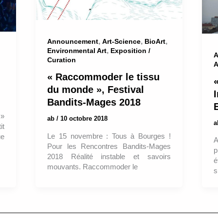
,
,
,
Announcement
Art-Science
BioArt
,
Environmental Art
Exposition /
A
Curation
A
« Raccommoder le tissu
«
du monde », Festival
Bandits-Mages 2018
 »
ab
/
10 octobre 2018
it
Le 15 novembre : Tous à Bourges !
ue
A
Pour les Rencontres Bandits-Mages
p
2018 Réalité instable et savoirs
é
mouvants. Raccommoder le
s