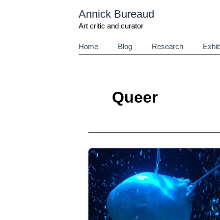
Aller
Annick Bureaud
au
contenu
Art critic and curator
Home
Blog
Research
Exhib
Queer