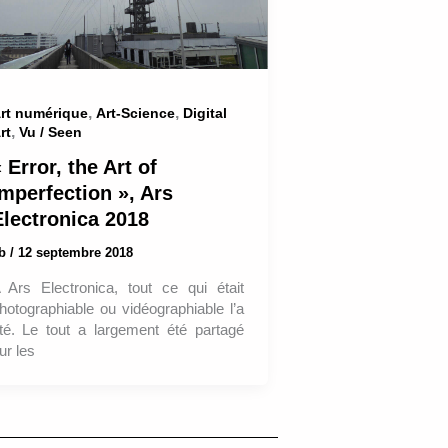
,
,
rt numérique
Art-Science
Digital
,
rt
Vu / Seen
 Error, the Art of
Imperfection », Ars
Electronica 2018
ab
/
12 septembre 2018
 Ars Electronica, tout ce qui était
hotographiable ou vidéographiable l’a
té. Le tout a largement été partagé
ur les