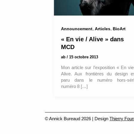
,
,
Announcement
Articles
BioArt
« En vie / Alive » dans
MCD
ab
/
15 octobre 2013
Mon article sur l’exposition « En vie
Alive. Aux frontières du design e
paru dans le numéro hors-sér
numéro 8 […]
© Annick Bureaud 2026 | Design
Thierry Four