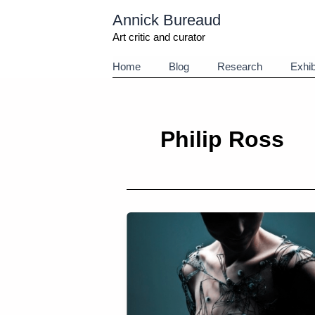
Aller
Annick Bureaud
au
contenu
Art critic and curator
Home
Blog
Research
Exhib
Philip Ross