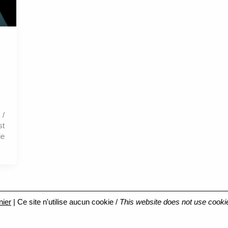
 /
st
ie
nier
| Ce site n'utilise aucun cookie /
This website does not use cooki