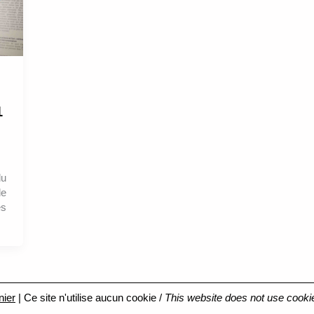
1
du
de
es
nier
| Ce site n'utilise aucun cookie /
This website does not use cooki