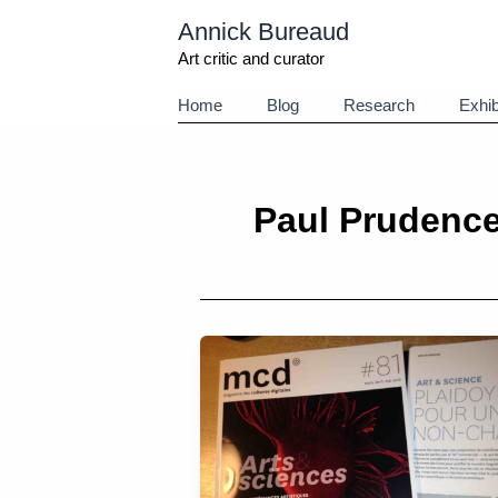
Aller
Annick Bureaud
au
contenu
Art critic and curator
Home
Blog
Research
Exhib
Paul Prudenc