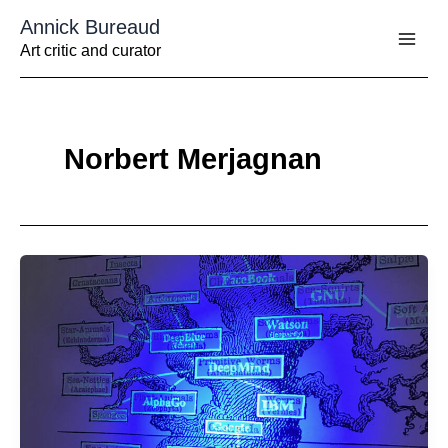
Aller
Annick Bureaud
au
contenu
Art critic and curator
Norbert Merjagnan