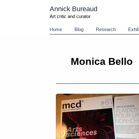
Aller
Annick Bureaud
au
contenu
Art critic and curator
Home
Blog
Research
Exhib
Monica Bello