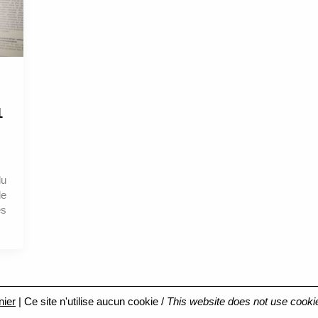
1
du
de
es
nier
| Ce site n'utilise aucun cookie /
This website does not use cooki