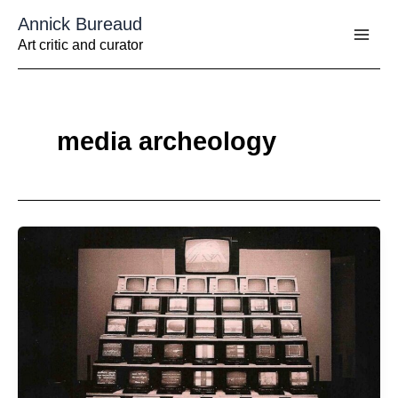
Aller
Annick Bureaud
au
contenu
Art critic and curator
media archeology