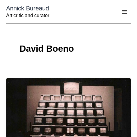
Aller
Annick Bureaud
au
contenu
Art critic and curator
David Boeno