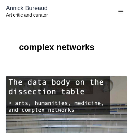
Aller
Annick Bureaud
au
contenu
Art critic and curator
complex networks