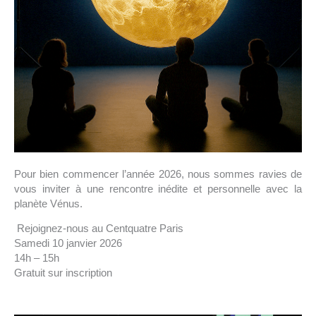
Pour bien commencer l’année 2026, nous sommes ravies de
vous inviter à une rencontre inédite et personnelle avec la
planète Vénus.
Rejoignez-nous au Centquatre Paris
Samedi 10 janvier 2026
14h – 15h
Gratuit sur inscription