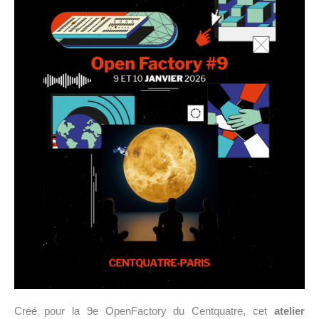
Créé pour la 9e OpenFactory du Centquatre, cet
atelier