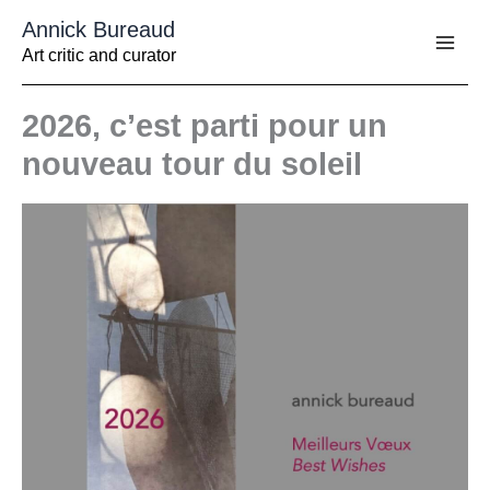
Aller
Annick Bureaud
au
contenu
Art critic and curator
2026, c’est parti pour un
nouveau tour du soleil