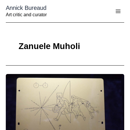
Aller
Annick Bureaud
au
contenu
Art critic and curator
Zanuele Muholi