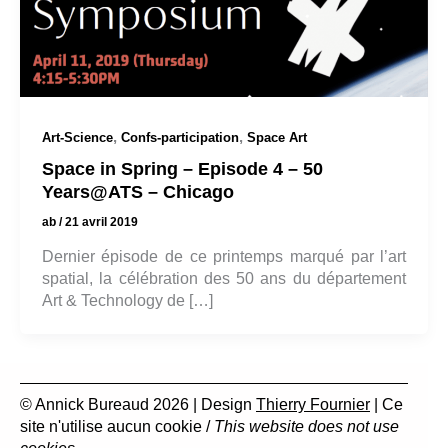
,
,
Art-Science
Confs-participation
Space Art
Space in Spring – Episode 4 – 50
Years@ATS – Chicago
ab
/
21 avril 2019
Dernier épisode de ce printemps marqué par l’art
spatial, la célébration des 50 ans du département
Art & Technology de […]
© Annick Bureaud 2026 | Design
Thierry Fournier
| Ce
site n'utilise aucun cookie /
This website does not use