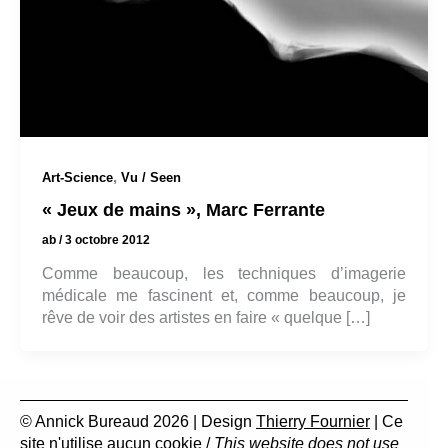
,
Art-Science
Vu / Seen
« Jeux de mains », Marc Ferrante
ab
/
3 octobre 2012
Comme beaucoup, les techniques d’imagerie
médicale me fascinent et, comme beaucoup, je
rêve de voir des artistes en faire « quelque […]
© Annick Bureaud 2026 | Design
Thierry Fournier
| Ce
site n'utilise aucun cookie /
This website does not use