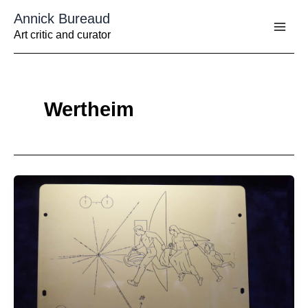
Aller
Annick Bureaud
au
contenu
Art critic and curator
Wertheim