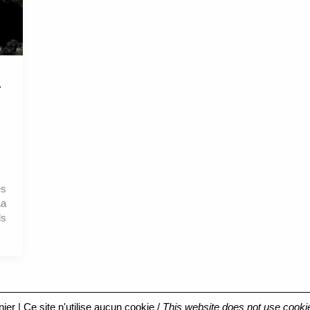
-
ès
La
ds
nier
| Ce site n'utilise aucun cookie /
This website does not use cooki