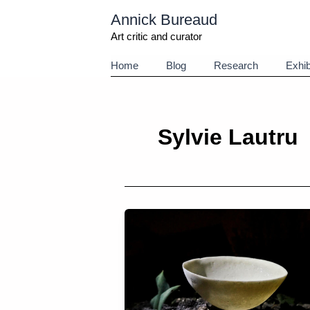
Aller
Annick Bureaud
au
contenu
Art critic and curator
Home
Blog
Research
Exhib
Sylvie Lautru