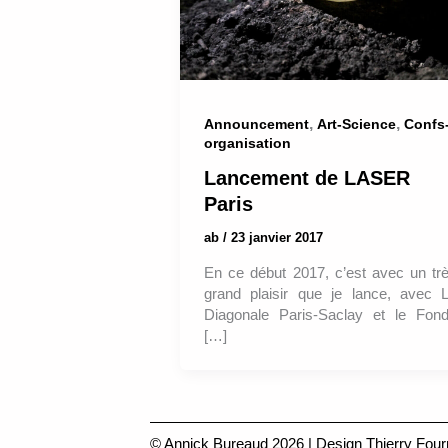
,
,
Announcement
Art-Science
Confs
organisation
Lancement de LASER
Paris
ab
/
23 janvier 2017
En ce début 2017, c’est avec un tr
grand plaisir que je lance, avec 
Diagonale Paris-Saclay et le Fon
[…]
© Annick Bureaud 2026 | Design
Thierry Four