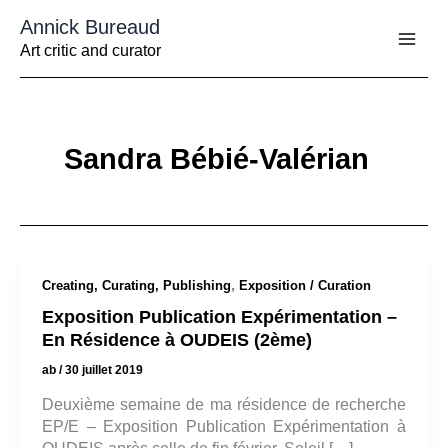
Aller
Annick Bureaud
au
contenu
Art critic and curator
Sandra Bébié-Valérian
,
Creating, Curating, Publishing
Exposition / Curation
Exposition Publication Expérimentation –
En Résidence à OUDEIS (2ème)
ab
/
30 juillet 2019
Deuxième semaine de ma résidence de recherche
EP/E – Exposition Publication Expérimentation à