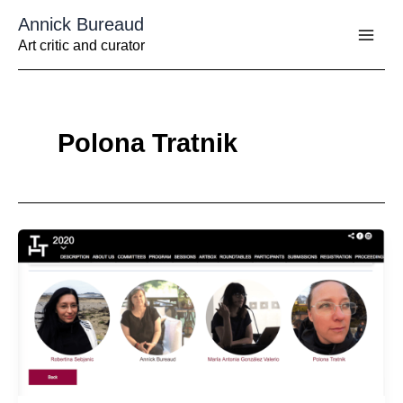
Aller
Annick Bureaud
au
contenu
Art critic and curator
Polona Tratnik