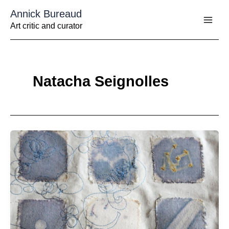
Aller
Annick Bureaud
au
contenu
Art critic and curator
Natacha Seignolles