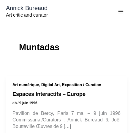
Aller
Annick Bureaud
au
contenu
Art critic and curator
Muntadas
,
,
Art numérique
Digital Art
Exposition / Curation
Espaces Interactifs – Europe
ab
/
9 juin 1996
Pavillon de Bercy, Paris 7 mai – 9 juin 1996
Commissariat/Curators : Annick Bureaud & Joël
Boutteville Œuvres de 9 […]