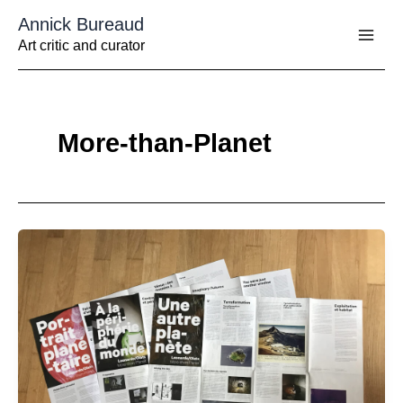
Aller
Annick Bureaud
au
contenu
Art critic and curator
More-than-Planet