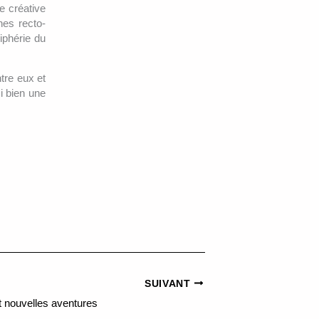
e créative
hes recto-
iphérie du
tre eux et
si bien une
SUIVANT
et nouvelles aventures