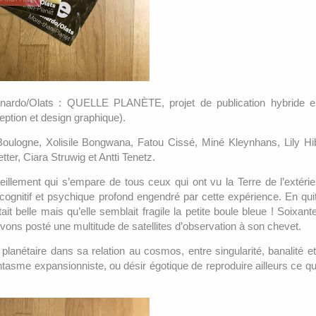
onardo/Olats : QUELLE PLANÈTE, projet de publication hybride en
ption et design graphique).
 Boulogne, Xolisile Bongwana, Fatou Cissé, Miné Kleynhans, Lily Hi
r, Ciara Struwig et Antti Tenetz.
illement qui s’empare de tous ceux qui ont vu la Terre de l’extérie
 cognitif et psychique profond engendré par cette expérience. En quit
it belle mais qu’elle semblait fragile la petite boule bleue ! Soixant
vons posté une multitude de satellites d’observation à son chevet.
planétaire dans sa relation au cosmos, entre singularité, banalité et 
ntasme expansionniste, ou désir égotique de reproduire ailleurs ce qui