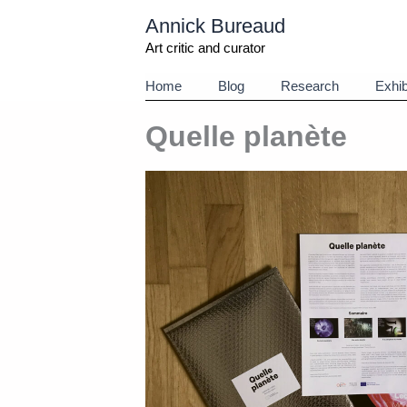
Aller
Annick Bureaud
au
contenu
Art critic and curator
Home
Blog
Research
Exhib
Quelle planète