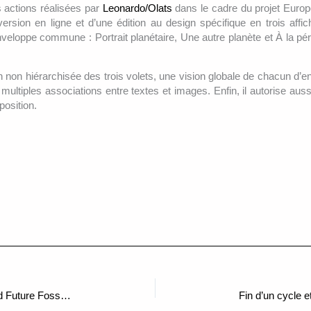
s actions réalisées par
Leonardo/Olats
dans le cadre du projet Europ
rsion en ligne et d’une édition au design spécifique en trois affic
veloppe commune : Portrait planétaire, Une autre planète et À la pér
n non hiérarchisée des trois volets, une vision globale de chacun d’en
e multiples associations entre textes et images. Enfin, il autorise aus
position.
« Space Shelter Earth – Of Water, Wood and Future Fossils – SSE-V-01 », Venise 2025
Fin d’un cycle 