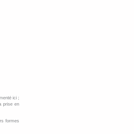
enté ici ;
a prise en
urs formes