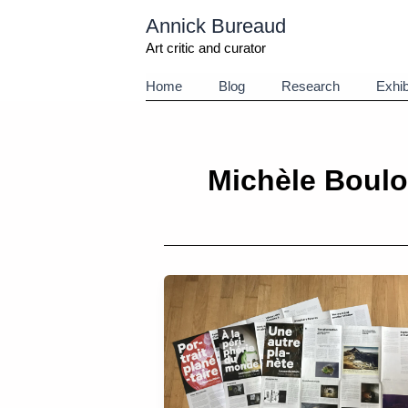
Aller
Annick Bureaud
au
contenu
Art critic and curator
Home
Blog
Research
Exhib
Michèle Boul