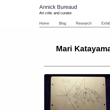
Aller
Annick Bureaud
au
contenu
Art critic and curator
Home
Blog
Research
Exhib
Mari Katayam