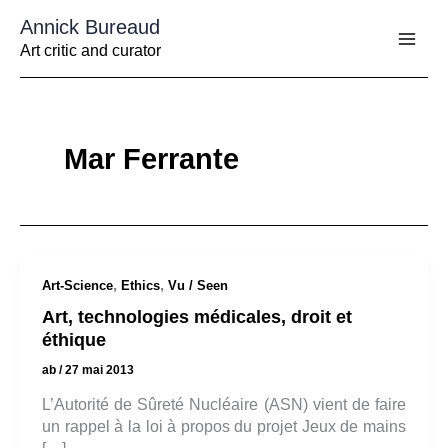
Aller
Annick Bureaud
au
contenu
Art critic and curator
Mar Ferrante
,
,
Art-Science
Ethics
Vu / Seen
Art, technologies médicales, droit et
éthique
ab
/
27 mai 2013
L’Autorité de Sûreté Nucléaire (ASN) vient de faire
un rappel à la loi à propos du projet Jeux de mains