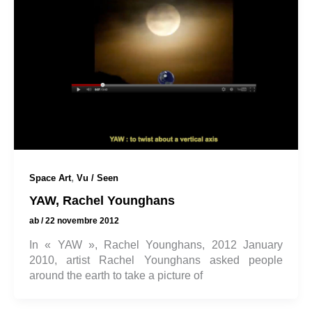
,
Space Art
Vu / Seen
YAW, Rachel Younghans
ab
/
22 novembre 2012
In « YAW », Rachel Younghans, 2012 January
2010, artist Rachel Younghans asked people
around the earth to take a picture of