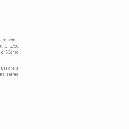
ternational
patial avec
e le 50ème
naissons à
ets serrés