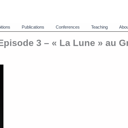
itions
Publications
Conferences
Teaching
Abou
Episode 3 – « La Lune » au G