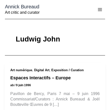
Aller
Annick Bureaud
au
contenu
Art critic and curator
Ludwig John
,
,
Art numérique
Digital Art
Exposition / Curation
Espaces Interactifs – Europe
ab
/
9 juin 1996
Pavillon de Bercy, Paris 7 mai – 9 juin 1996
Commissariat/Curators : Annick Bureaud & Joël
Boutteville Œuvres de 9 […]