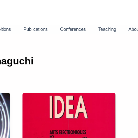
itions
Publications
Conferences
Teaching
Abou
maguchi