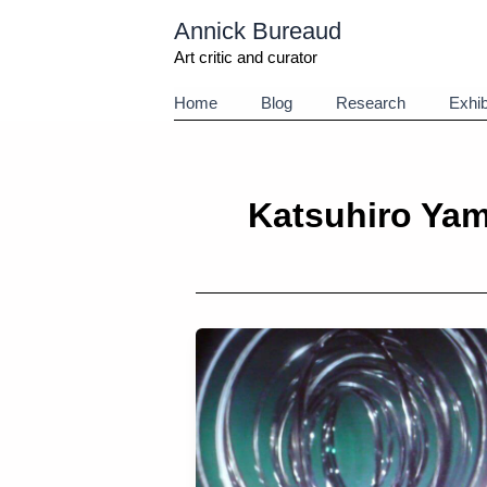
Aller
Annick Bureaud
au
contenu
Art critic and curator
Home
Blog
Research
Exhib
Katsuhiro Ya