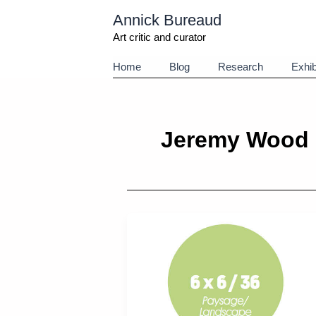
Aller
Annick Bureaud
au
contenu
Art critic and curator
Home
Blog
Research
Exhib
Jeremy Wood