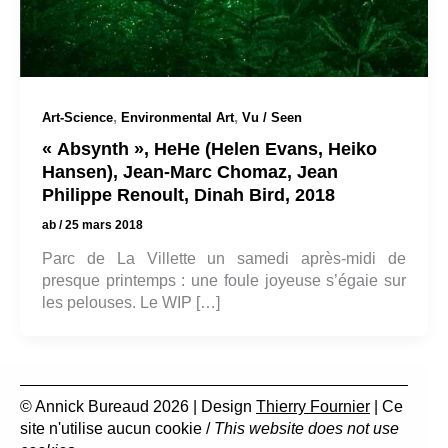
,
,
Art-Science
Environmental Art
Vu / Seen
« Absynth », HeHe (Helen Evans, Heiko
Hansen), Jean-Marc Chomaz, Jean
Philippe Renoult, Dinah Bird, 2018
ab
/
25 mars 2018
Parc de La Villette un samedi après-midi de
presque printemps : une foule joyeuse s’égaie sur
les pelouses. Le WIP […]
© Annick Bureaud 2026 | Design
Thierry Fournier
| Ce
site n'utilise aucun cookie /
This website does not use