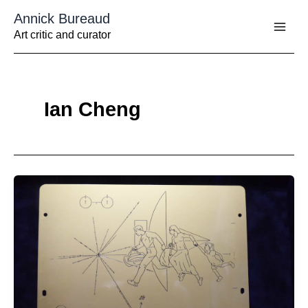
Aller
Annick Bureaud
au
contenu
Art critic and curator
Ian Cheng