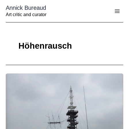
Aller
Annick Bureaud
au
contenu
Art critic and curator
Höhenrausch