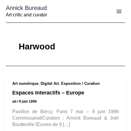
Aller
Annick Bureaud
au
contenu
Art critic and curator
Harwood
,
,
Art numérique
Digital Art
Exposition / Curation
Espaces Interactifs – Europe
ab
/
9 juin 1996
Pavillon de Bercy, Paris 7 mai – 9 juin 1996
Commissariat/Curators : Annick Bureaud & Joël
Boutteville Œuvres de 9 […]