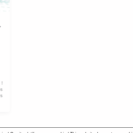
,
 !
es
rs