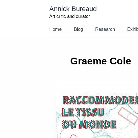
Aller
Annick Bureaud
au
contenu
Art critic and curator
Home
Blog
Research
Exhib
Graeme Cole