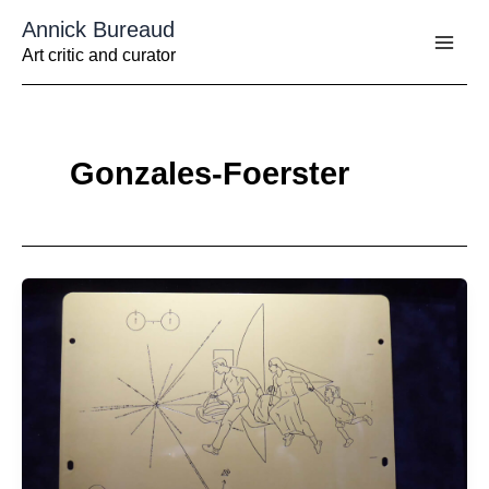
Aller
Annick Bureaud
au
contenu
Art critic and curator
Gonzales-Foerster