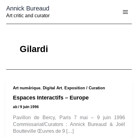
Aller
Annick Bureaud
au
contenu
Art critic and curator
Gilardi
,
,
Art numérique
Digital Art
Exposition / Curation
Espaces Interactifs – Europe
ab
/
9 juin 1996
Pavillon de Bercy, Paris 7 mai – 9 juin 1996
Commissariat/Curators : Annick Bureaud & Joël
Boutteville Œuvres de 9 […]