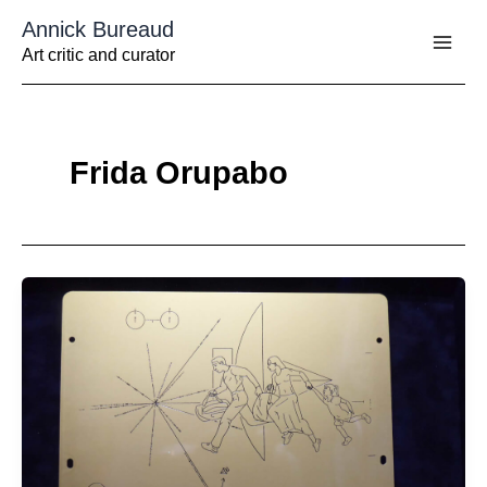
Aller
Annick Bureaud
au
contenu
Art critic and curator
Frida Orupabo