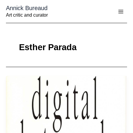
Aller
Annick Bureaud
au
contenu
Art critic and curator
Esther Parada