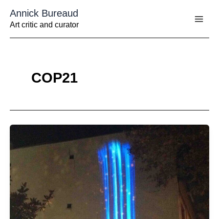
Aller
Annick Bureaud
au
contenu
Art critic and curator
COP21