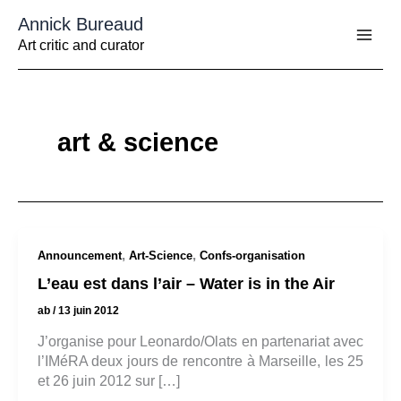
Aller
Annick Bureaud
au
contenu
Art critic and curator
art & science
,
,
Announcement
Art-Science
Confs-organisation
L’eau est dans l’air – Water is in the Air
ab
/
13 juin 2012
J’organise pour Leonardo/Olats en partenariat avec
l’IMéRA deux jours de rencontre à Marseille, les 25
et 26 juin 2012 sur […]