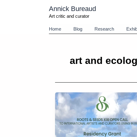
Aller
Annick Bureaud
au
contenu
Art critic and curator
Home
Blog
Research
Exhib
art and ecolo