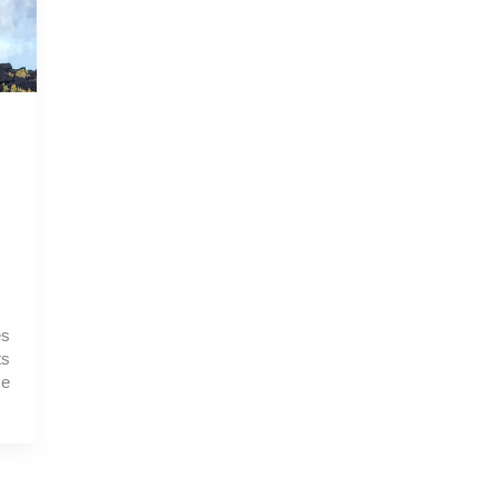
es
ts
ce