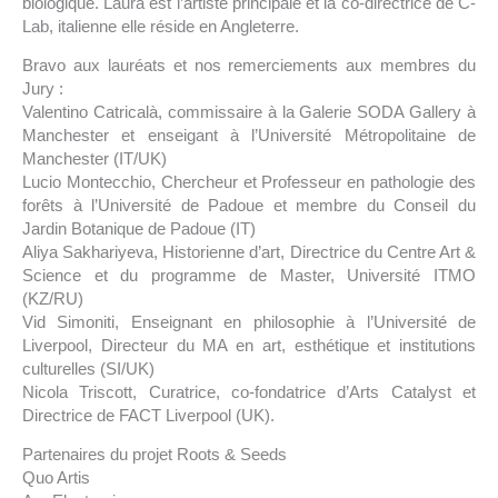
biologique. Laura est l’artiste principale et la co-directrice de C-
Lab, italienne elle réside en Angleterre.
Bravo aux lauréats et nos remerciements aux membres du
Jury :
Valentino Catricalà, commissaire à la Galerie SODA Gallery à
Manchester et enseigant à l’Université Métropolitaine de
Manchester (IT/UK)
Lucio Montecchio, Chercheur et Professeur en pathologie des
forêts à l’Université de Padoue et membre du Conseil du
Jardin Botanique de Padoue (IT)
Aliya Sakhariyeva, Historienne d’art, Directrice du Centre Art &
Science et du programme de Master, Université ITMO
(KZ/RU)
Vid Simoniti, Enseignant en philosophie à l’Université de
Liverpool, Directeur du MA en art, esthétique et institutions
culturelles (SI/UK)
Nicola Triscott, Curatrice, co-fondatrice d’Arts Catalyst et
Directrice de FACT Liverpool (UK).
Partenaires du projet Roots & Seeds
Quo Artis