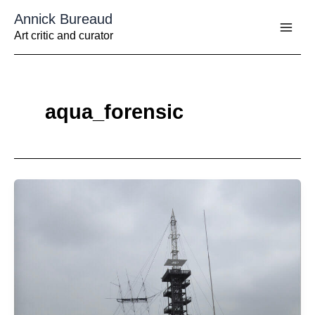
Aller
Annick Bureaud
au
contenu
Art critic and curator
aqua_forensic