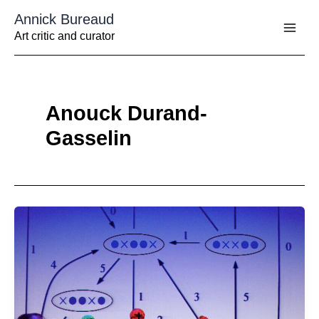
Aller
Annick Bureaud
au
contenu
Art critic and curator
Anouck Durand-
Gasselin