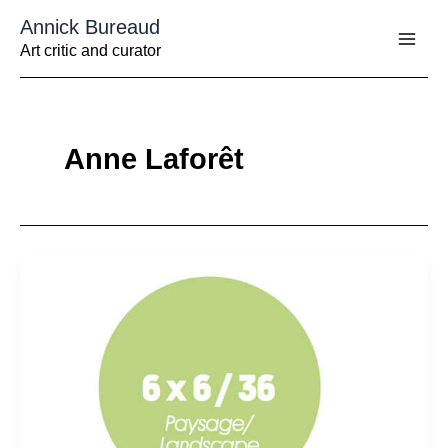
Aller
Annick Bureaud
au
contenu
Art critic and curator
Anne Laforêt