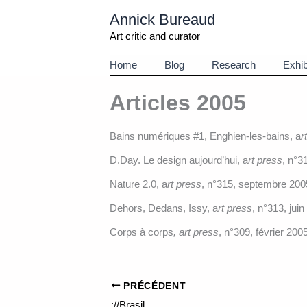
Aller
Annick Bureaud
au
contenu
Art critic and curator
Home
Blog
Research
Exhib
Articles 2005
Bains numériques #1, Enghien-les-bains, a
r
D.Day. Le design aujourd’hui, a
rt press
, n°3
Nature 2.0,
a
rt press
, n°315, septembre 200
Dehors, Dedans, Issy, a
rt press
, n°313, jui
Corps à corps
, art press
, n°309, février 2005
PRÉCÉDENT
://Brasil