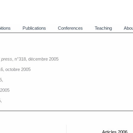
itions
Publications
Conferences
Teaching
Abou
t press
, n°318, décembre 2005
16, octobre 2005
5,
n 2005
,
Articles 2006