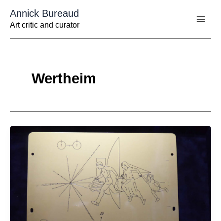
Aller
Annick Bureaud
au
contenu
Art critic and curator
Wertheim